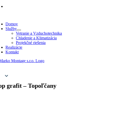
Prejsť
+421 907 596 872
na
obsah
repínanie
avigácie
Domov
Služby
Vetranie a Vzduchotechnika
Chladenie a Klimatizácia
Projekčné riešenia
Realizácie
Kontakt
op grafit – Topoľčany