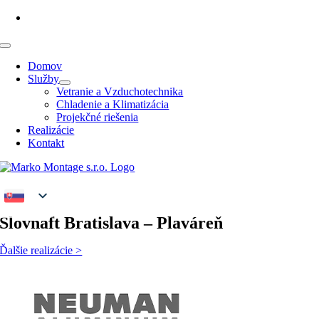
Prejsť
+421 907 596 872
na
obsah
Prepínanie
navigácie
Domov
Služby
Vetranie a Vzduchotechnika
Chladenie a Klimatizácia
Projekčné riešenia
Realizácie
Kontakt
Slovnaft Bratislava – Plaváreň
Ďalšie realizácie >